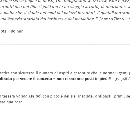
sciame senza requie di turisti, che fotografano senza osservare e pa
incontriamo nel film ci guidano in un viaggio accorto, denunciante, sd
la malta che si sfalda nei muri dei palazzi incantati, il quotidiano scor
una Venezia straziata dal business e dal marketing."
(Carmen Zinno
-
2012 - 80 min
gestire con sicurezza il numero di ospiti e garantire che le norme vigenti 
tanto per vedere il concerto - non ci saranno posti in piedi!! 
+39 348 8
tessera valida €15,00) con piccole delizie, insalate, antipasti, primi, se
dere qualcosa.