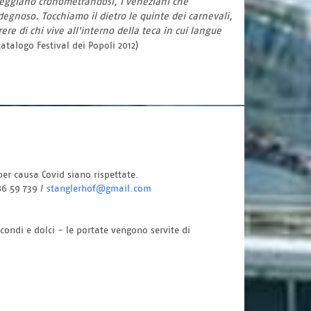
sseggiano cronometrandosi, i veneziani che
egnoso. Tocchiamo il dietro le quinte dei carnevali,
rere di chi vive all'interno della teca in cui langue
catalogo Festival dei Popoli 2012)
per causa Covid siano rispettate. 
6 59 739 / 
stanglerhof@gmail.com
condi e dolci - le portate vengono servite di 