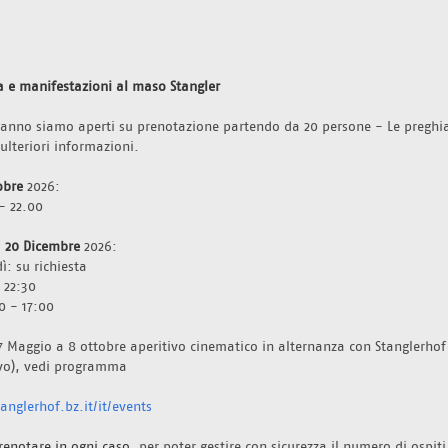
a e manifestazioni al maso Stangler 
l'anno siamo aperti su prenotazione partendo da 20 persone - Le preghi
 ulteriori informazioni.
obre 
2026:
- 22.00
  20 Dicembre 
2026: 
ì: su richiesta
 22:30
0 - 17:00
7 Maggio a 8 ottobre aperitivo cinematico in alternanza con Stanglerhof 
ivo), vedi programma 
nglerhof.bz.it/it/events
renotare in ogni caso
, per poter gestire con sicurezza il numero di ospiti