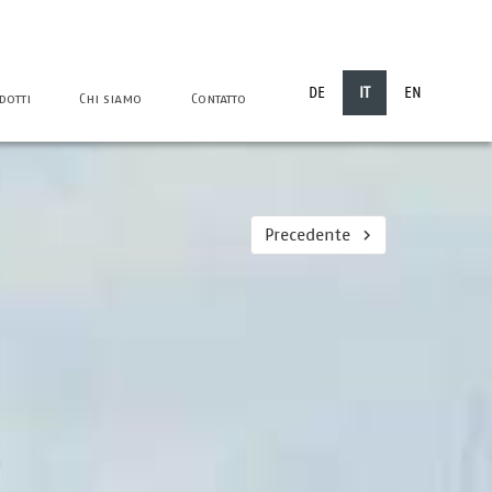
DE
IT
EN
dotti
Chi siamo
Contatto
Precedente