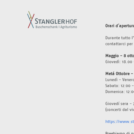
Orari d´apertur
Durante tutto 
contattarci per
Maggio - 8 ott
Giovedì: 18.00 
Metá Ottobre -
Lunedì - Venerd
Sabato: 12:00 -
Domenica: 12:0
Giovedí sera - 
(concerti dal v
https://www.sta
Preghiamo di p