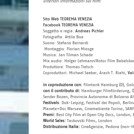
Ulteriori informazioni sul film:
Sito Web TEOREMA VENEZIA
Facebook TEOREMA VENEZIA
Soggetto e regia: 
Andreas Pichler
Fotografia: Attila Boa
Suono: Stefano Bernardi
 Montaggio: Florian Miosge
Musica: Jan Tilman Schade
Mix audio: Holger Lehmann/Rotor Film Babelsbe
Produttore: Thomas Tielsch
Coproduttori: Michael Seeber, Arash T. Riahi, 
Val
in coproduzione con:
 Filmtank Hamburg (D), Gold
con il contributo di:
 Hamburger Filmförderung, Ös
Sender Bozen, Provincia Autonoma di Bolzano Al
Festivals
: Dok-Leipzig, Festival dei Popoli, Berli
Planete+Doc Warsaw, Cinemabiente Torino, SANFIC
Premi:
 Best City Film at Open City Docs, London
World Sales:
 Taskovski Films, London
Distribuzione Italia:
 CineAgenzia, Padova (non-th