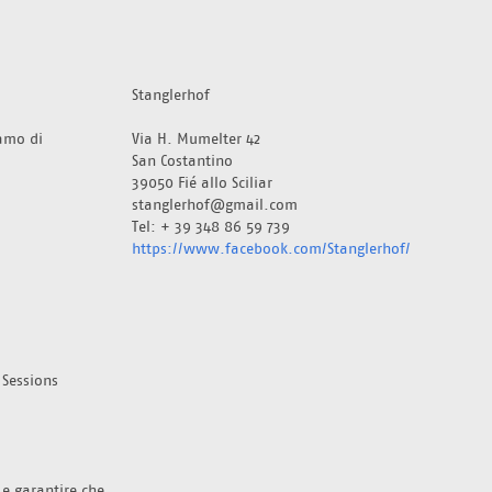
Stanglerhof
amo di 
Via H. Mumelter 42
San Costantino
39050 Fié allo Sciliar 
stanglerhof@gmail.com
Tel: + 39 348 86 59 739
https://www.facebook.com/Stanglerhof/
Sessions 
 e garantire che 