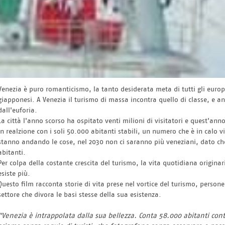
Venezia è puro romanticismo, la tanto desiderata meta di tutti gli europei,
giapponesi. A Venezia il turismo di massa incontra quello di classe, e an
dall'euforia.
La città l'anno scorso ha ospitato venti milioni di visitatori e quest
in realzione con i soli 50.000 abitanti stabili, un numero che è in calo vi
stanno andando le cose, nel 2030 non ci saranno più veneziani, dato che 
abitanti.
Per colpa della costante crescita del turismo, la vita quotidiana origina
esiste più.
Questo film racconta storie di vita prese nel vortice del turismo, perso
settore che divora le basi stesse della sua esistenza.
"Venezia è intrappolata dalla sua bellezza. Conta 58.000 abitanti contro