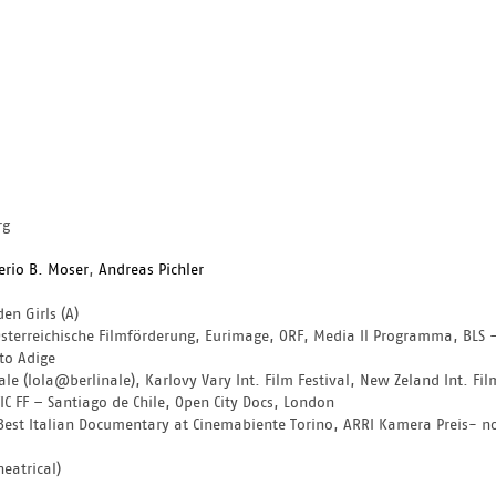
rg
erio B. Moser
, 
Andreas Pichler
en Girls (A)
terreichische Filmförderung, Eurimage, ORF, Media Il Programma, BLS - B
to Adige
nale (lola@berlinale), Karlovy Vary Int. Film Festival, New Zeland Int. Fil
 FF – Santiago de Chile, Open City Docs, London
, Best Italian Documentary at Cinemabiente Torino, ARRI Kamera Preis- n
eatrical)