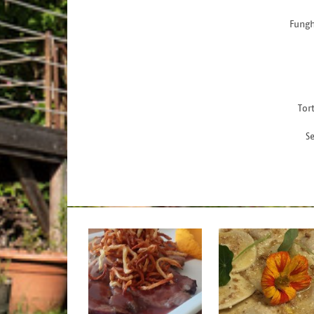
Fungh
Tor
Se