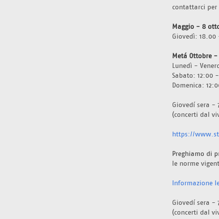
contattarci per
Maggio - 8 ott
Giovedì: 18.00 
Metá Ottobre -
Lunedì - Venerd
Sabato: 12:00 -
Domenica: 12:0
Giovedí sera - 
(concerti dal v
https://www.sta
Preghiamo di p
le norme vigent
Informazione le
Giovedí sera - 
(concerti dal v