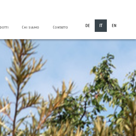
DE
IT
EN
dotti
Chi siamo
Contatto