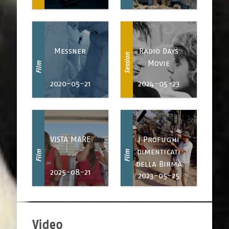
Messner
Radio Days
Session
Movie
Film
2020-05-21
2024-05-23
VISTA MARE
I Profughi
dimenticati
Film
Film
della Birma
2025-08-21
2023-05-25
Video