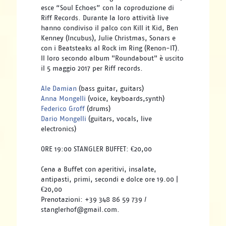
esce “Soul Echoes” con la coproduzione di 
Riff Records. Durante la loro attività live 
hanno condiviso il palco con Kill it Kid, Ben 
Kenney (Incubus), Julie Christmas, Sonars e 
con i Beatsteaks al Rock im Ring (Renon-IT). 
Il loro secondo album "Roundabout" è uscito 
il 5 maggio 2017 per Riff records.
Ale Damian
 (bass guitar, guitars) 
Anna Mongelli
 (voice, keyboards,synth) 
Federico Groff
 (drums)
Dario Mongelli
 (guitars, vocals, live 
electronics)
ORE 19:00 STANGLER BUFFET: €20,00
Cena a Buffet con aperitivi, insalate, 
antipasti, primi, secondi e dolce ore 19.00 | 
€20,00
Prenotazioni: +39 348 86 59 739 / 
stanglerhof@gmail.com.