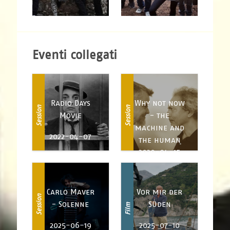
Eventi collegati
Radio Days
Why not now
Session
Session
Movie
- the
machine and
2022-04-07
the human
2020-04-15
Carlo Maver
Vor mir der
Session
- Solenne
Süden
Film
2025-06-19
2025-07-10