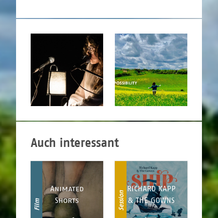
Auch interessant
Animated
RICHARD KAPP
Session
Shorts
& THE GOWNS
Film