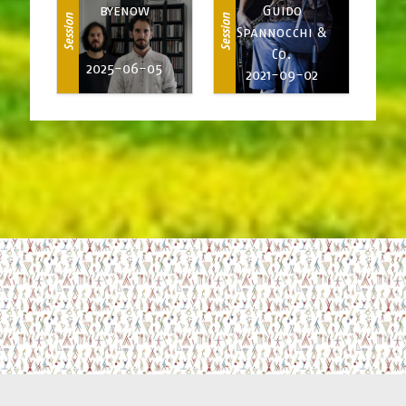
byenow
Guido
Session
Session
Spannocchi &
Co.
2025-06-05
2021-09-02