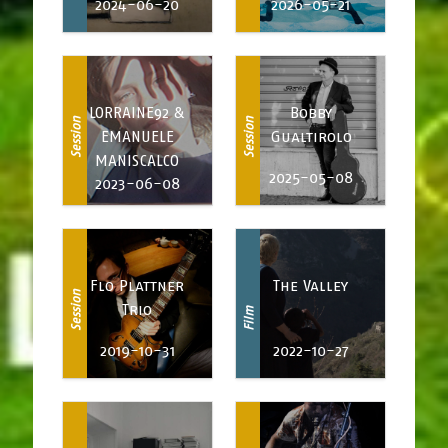
2024-06-20
2026-05-21
LORRAINE92 &
Bobby
Session
Session
EMANUELE
Gualtirolo
MANISCALCO
2025-05-08
2023-06-08
Flo Plattner
The Valley
Session
Trio
Film
2019-10-31
2022-10-27