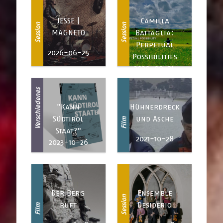
JESSE |
Camilla
Session
Session
MAGNETO
Battaglia:
Perpetual
2026-06-25
Possibilities
2020-09-24
Verschiedenes
"Kann
Hühnerdreck
Südtirol
und Asche
Film
Staat?"
2021-10-28
2023-10-26
Der Berg
Ensemble
Session
ruft
Desiderio
Film