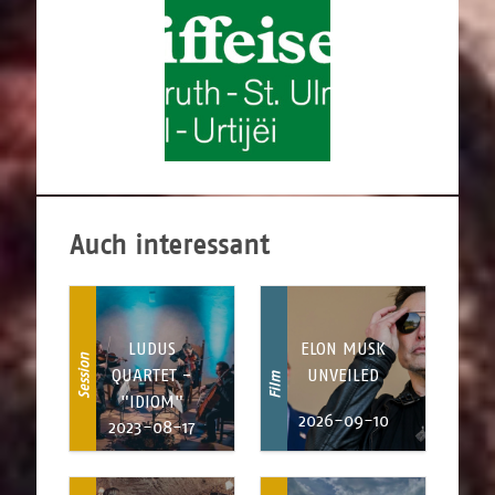
Auch interessant
LUDUS
ELON MUSK
Session
QUARTET -
UNVEILED
Film
"IDIOM"
2026-09-10
2023-08-17