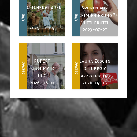
MARIANENGRABEN
Spuren von
Diskrimienierung”+
Film
Film
"Tutti frutti"
2025-10-09
2023-07-27
RUPERT
Laura Zöschg
Session
Session
KIRCHMAIR
& Euregio
TRIO
Jazzwerkstatt
2026-06-11
2026-07-02