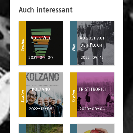
Auch interessant
Vula Viel
August auf
Session
der Flucht
Film
2021-09-09
2022-05-12
KOLZANO
TRISTITROPICI
Session
Session
2022-12-08
2026-06-04