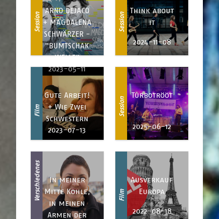
ARNO DEJACO
Think about
Session
Session
+ MAGDALENA
it
SCHWÄRZER -
2024-11-08
"BUMTSCHAK
WELLE"
2023-05-11
Gute Arbeit!
Turbotrööt
Session
+ Wie Zwei
Film
Schwestern
2025-06-12
2023-07-13
Verschiedenes
In meiner
Ausverkauf
Mitte Kohle,
Europa
Film
in meinen
2022-08-18
Armen der