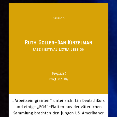
Session
Ruth Goller-Dan Kinzelman
Jazz Festival Extra Session
Verpasst
2023-07-04
„Arbeitsemigranten“ unter sich: Ein Deutschkurs
und einige „ECM“-Platten aus der väterlichen
Sammlung brachten den jungen US-Amerikaner