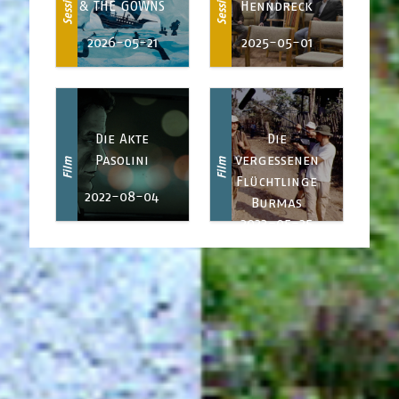
Session
Session
& THE GOWNS
Henndreck
2026-05-21
2025-05-01
Die Akte
Die
Pasolini
vergessenen
Film
Film
Flüchtlinge
2022-08-04
Burmas
2023-05-25