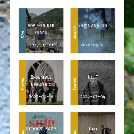
Vor mir der
She's analog
Session
Süden
Film
2025-07-10
2020-05-14
Ensemble
Nic T
Session
Session
Desiderio
2025-09-18
2024-07-04
RICHARD KAPP
Jimi