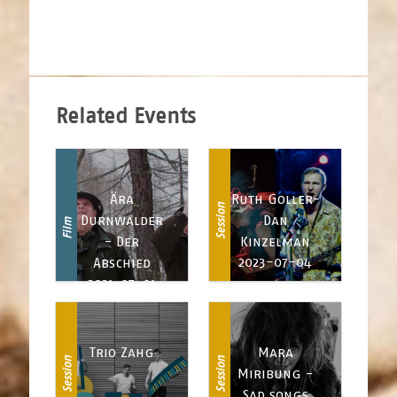
Related Events
Ära
Ruth Goller-
Session
Durnwalder
Dan
Film
- Der
Kinzelman
2023-07-04
Abschied
2021-07-01
Trio Zahg
Mara
Session
Session
Miribung -
Sad songs