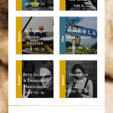
2020-10-22
for a
crocodile
2025-07-17
Giancarlo
Mirabella -
Session
Tossani -
Sindelfingen
Film
Synapser
2022-04-14
2025-05-22
Ruth Goller
Francesca
Session
Session
& Emanuele
Gaza
Maniscalco
2023-07-20
2022-07-14