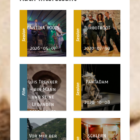
CANTINA ROOTS
TurboTrööT
Session
Session
2026-05-07
2020-07-30
Luis Trenker
PanTaDam
Session
- ein Mann
Film
und seine
2020-10-08
Legenden
2020-09-03
Vor mir der
SCHLERN