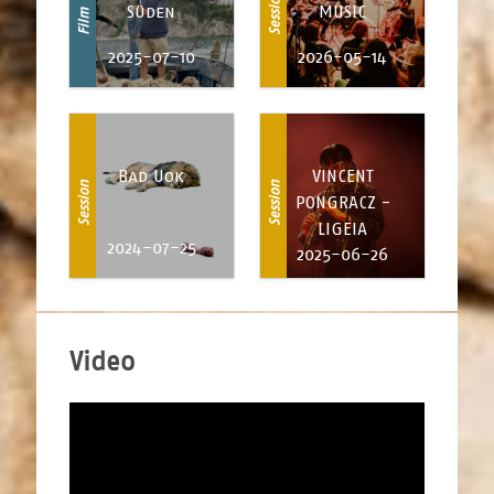
Session
Süden
MUSIC
Film
2025-07-10
2026-05-14
Bad Uok
VINCENT
Session
Session
PONGRACZ -
LIGEIA
2024-07-25
2025-06-26
Video