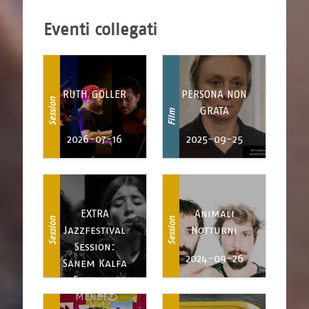
Eventi collegati
RUTH GOLLER
PERSONA NON
Session
GRATA
Film
2026-07-16
2025-09-25
EXTRA
Animali
Session
Session
Jazzfestival
Notturni
Session:
2024-09-26
Sanem Kalfa
– Fuensanta
Méndez