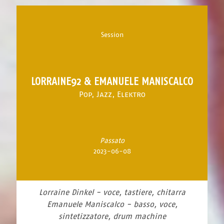
Session
LORRAINE92 & EMANUELE MANISCALCO
Pop, Jazz, Elektro
Passato
2023-06-08
Lorraine Dinkel - voce, tastiere, chitarra
Emanuele Maniscalco - basso, voce,
sintetizzatore, drum machine