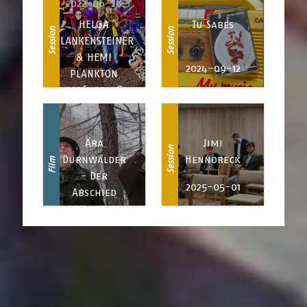
2022-06-28
HELGA
Tu Sabes
Session
Session
PLANKENSTEINER
& HEMI
2024-09-12
PLANKTON
2026-05-28
Ära
Jimi
Session
Durnwalder
Henndreck
Film
- Der
2025-05-01
Abschied
2021-07-01