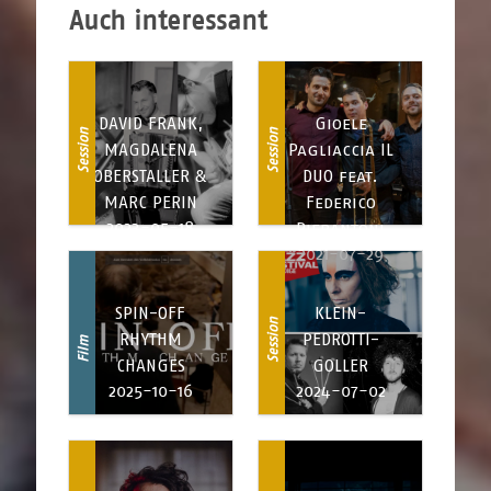
Auch interessant
DAVID FRANK,
Gioele
Session
Session
MAGDALENA
Pagliaccia IL
OBERSTALLER &
DUO feat.
MARC PERIN
Federico
2023-05-18
Pierantoni
2021-07-29
SPIN-OFF
KLEIN-
Session
RHYTHM
PEDROTTI-
Film
CHANGES
GOLLER
2025-10-16
2024-07-02