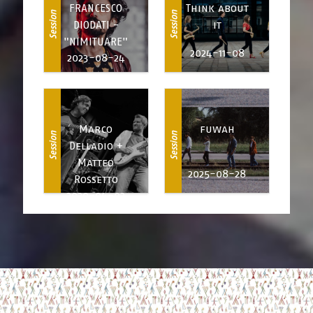
FRANCESCO
Think about
Session
Session
DIODATI -
it
"NIMITUARE"
2024-11-08
2023-08-24
Marco
fuwah
Session
Session
Delladio +
Matteo
2025-08-28
Rossetto
2020-04-02