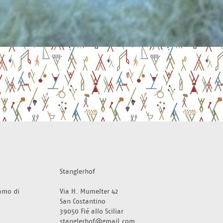
Stanglerhof
amo di 
Via H. Mumelter 42
San Costantino
39050 Fié allo Sciliar 
stanglerhof@gmail.com