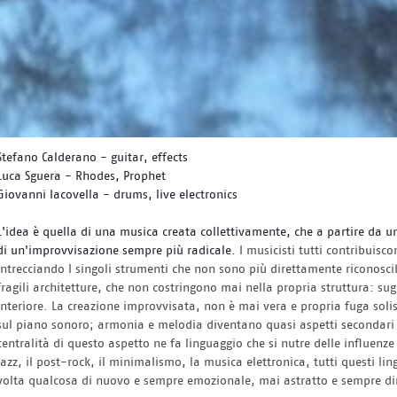
Stefano Calderano - guitar, effects
Luca Sguera - Rhodes, Prophet
Giovanni Iacovella - drums, live electronics
L'idea è quella di una musica creata collettivamente, che a partire da u
di un'improvvisazione sempre più radicale.
I musicisti tutti contribuisc
intrecciando I singoli strumenti che non sono più direttamente riconosci
fragili architetture, che non costringono mai nella propria struttura: su
interiore. La creazione improvvisata, non è mai vera e propria fuga solist
sul piano sonoro; armonia e melodia diventano quasi aspetti secondari ri
centralità di questo aspetto ne fa linguaggio che si nutre delle influenze
jazz, il post-rock, il minimalismo, la musica elettronica, tutti questi l
volta qualcosa di nuovo e sempre emozionale, mai astratto e sempre di