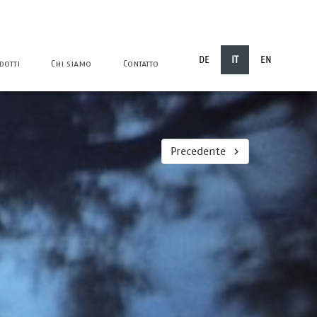
DE
IT
EN
dotti
Chi siamo
Contatto
Precedente