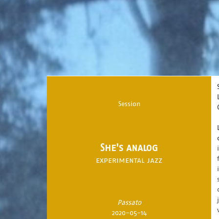
Session
She's analog
experimental jazz
Passato
2020-05-14