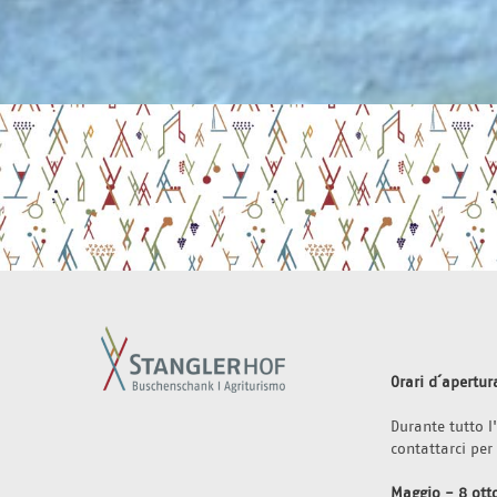
Orari d´apertur
Durante tutto 
contattarci per
Maggio - 8 ott