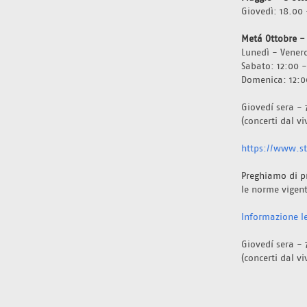
Giovedì: 18.00 
Metá Ottobre -
Lunedì - Venerd
Sabato: 12:00 -
Domenica: 12:0
Giovedí sera - 
(concerti dal v
https://www.sta
Preghiamo di p
le norme vigent
Informazione le
Giovedí sera - 
(concerti dal v