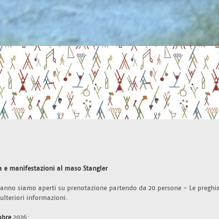
a e manifestazioni al maso Stangler 
l'anno siamo aperti su prenotazione partendo da 20 persone - Le preghi
 ulteriori informazioni.
obre 
2026: