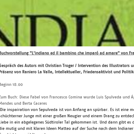
Buchvorstellung "L'indiano ed il bambino che imparó ad amare" von Fran
Gespräch des Autors mit Christian Troger / Intervention des Illustrators 
Präsenz von Raniero La Valle, Intellektueller, Friedensaktivist und Politik
Beginn 18.00
Zum Buch: Diese Fabel von Francesco Comina wurde Luis Spulveda und Á
Mendes und Berta Caceres
Die inspairation von Sepulveda ist von Anfang an spürbar. Es ist eine m
schüchterner Junge mit einer großen Neugier und einem Drang zu entdec
Liebe in ein abgelegenes Südtiroler Tal gekommen ist. Und dann gibt es d
die mutig und mit klaren Ideen Matteo auf der Suche nach dem Indianer 