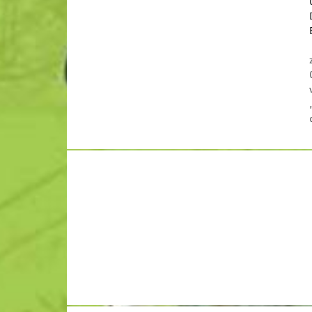
und Malers Giuliano Salvaterra / Beginn
18.00 Uhr
Verpasst
2020-08-25