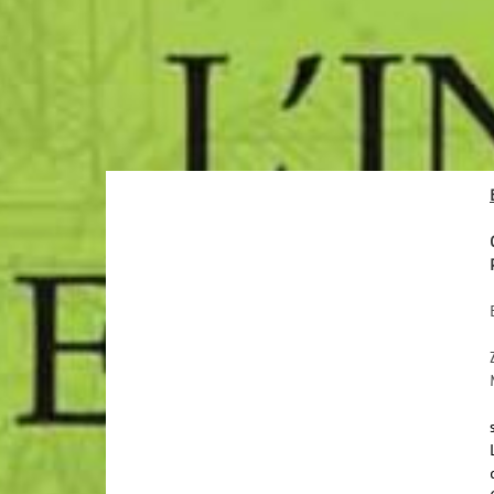
Verschiedenes
Buchvorstellung "L'indiano ed il
bambino che imparó ad amare"
von Francesco Comina, Gabrielli
Editori
Gespräch des Autors mit Christian
Troger / Intervention des Illustrators