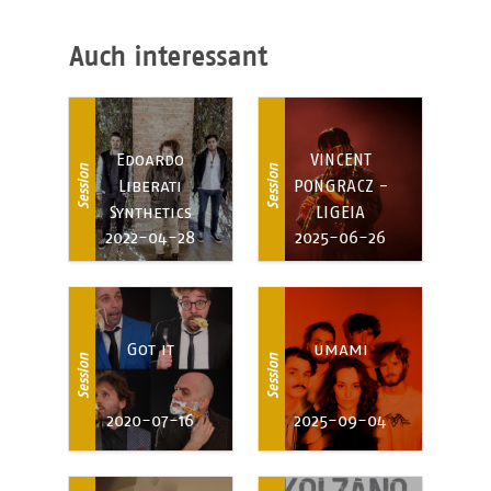
Auch interessant
Edoardo
VINCENT
Session
Session
Liberati
PONGRACZ -
Synthetics
LIGEIA
2022-04-28
2025-06-26
Got it
umami
Session
Session
2020-07-16
2025-09-04