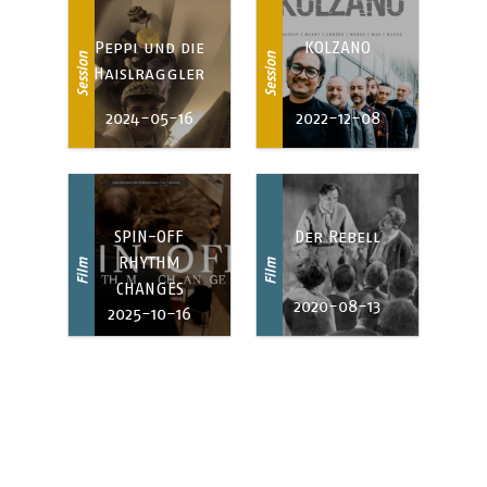
Peppi und die
KOLZANO
Session
Session
Haislraggler
2024-05-16
2022-12-08
SPIN-OFF
Der Rebell
RHYTHM
Film
Film
CHANGES
2020-08-13
2025-10-16