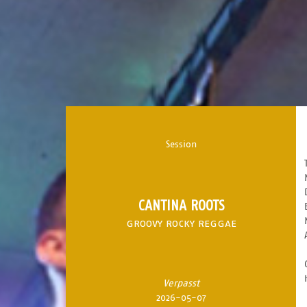
Session
CANTINA ROOTS
groovy rocky reggae
Verpasst
2026-05-07