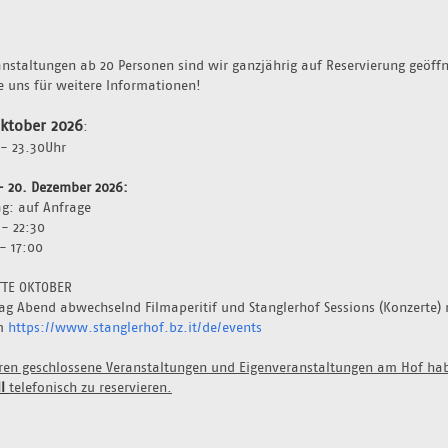
anstaltungen ab 20 Personen sind wir ganzjährig auf Reservierung geöffne
e uns für weitere Informationen!
Oktober 2026
:
- 23.30Uhr 
- 20. Dezember 2026: 
g: auf Anfrage 
 - 22:30
- 17:00
TTE OKTOBER
g Abend abwechselnd Filmaperitif und Stanglerhof Sessions (Konzerte) m
m 
https://www.stanglerhof.bz.it/de/events
eren geschlossene Veranstaltungen und Eigenveranstaltungen am Hof habe
l 
telefonisch zu reservieren.