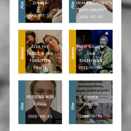
Zinnen
Diskrimienierung”+
Film
Film
"Tutti frutti"
2022-05-05
2023-07-27
Alex the
Ruth Goller-
Session
Session
Judge & the
Dan
Forbitten
Kinzelman
2023-07-04
Fruits
2024-06-06
PERSONA NON
Hidden
GRATA
Photos
Film
Film
2025-09-25
2019-10-10