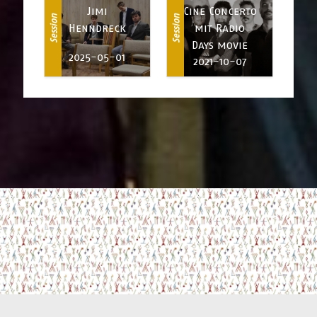
Jimi
Cine Concerto
Session
Session
Henndreck
mit Radio
Days movie
2025-05-01
2021-10-07