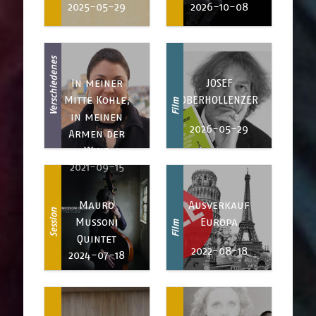
2025-05-29
2026-10-08
Verschiedenes
In meiner
JOSEF
Mitte Kohle,
OBERHOLLENZER
Film
in meinen
2026-05-29
Armen der
Wind
2021-09-15
Mauro
Ausverkauf
Session
Mussoni
Europa
Film
Quintet
2022-08-18
2024-07-18