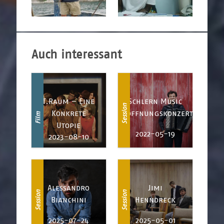
Auch interessant
T.Raum – Eine
Schlern Music
Session
Konkrete
Eröffnungskonzert
Film
Utopie
2022-05-19
2023-08-10
Alessandro
Jimi
Session
Session
Bianchini
Henndreck
2025-07-24
2025-05-01