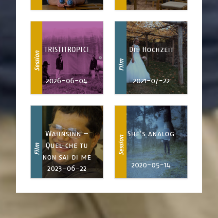
TRISTITROPICI
Die Hochzeit
Session
Film
2026-06-04
2021-07-22
Wahnsinn –
She's analog
Session
Quel che tu
Film
non sai di me
2020-05-14
2023-06-22