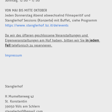
Sonntag: 12:00 - 17:00
VON MAI BIS MITTE OKTOBER
Jeden Donnerstag Abend abwechselnd Filmaperitif und 
Stanglerhof Sessions (Konzerte) mit Buffet, siehe Programm 
https://www.stanglerhof.bz.it/de/events
Da wir des öfteren geschlossene Veranstaltungen und 
Eigenveranstaltungen am Hof haben, bitten wir Sie 
in jedem 
Fall 
telefonisch zu reservieren.
Impressum
Stanglerhof
H.Mumelterweg 42
St. Konstantin
39050 Völs am Schlern
stanglerhof@gmail.com