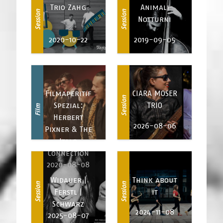
Trio Zahg
Animali
Session
Session
Notturni
2020-10-22
2019-09-05
Filmaperitif
CIARA MOSER
Session
Spezial:
TRIO
Film
Herbert
2026-08-06
Pixner & The
Italo
Connection
2020-08-08
Widauer |
Think about
Session
Session
Ferstl |
it
Schwarz
2024-11-08
2025-08-07