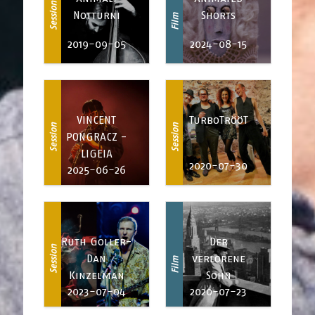
Session
Notturni
Shorts
Film
2019-09-05
2024-08-15
VINCENT
TurboTrööT
Session
Session
PONGRACZ -
LIGEIA
2020-07-30
2025-06-26
Ruth Goller-
Der
Session
Dan
verlorene
Film
Kinzelman
Sohn
2023-07-04
2020-07-23