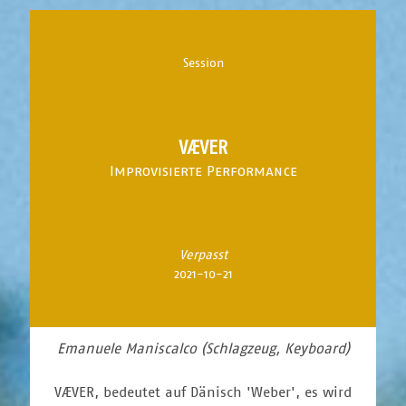
Session
VÆVER
Improvisierte Performance
Verpasst
2021-10-21
Emanuele Maniscalco (Schlagzeug, Keyboard)
VÆVER, bedeutet auf Dänisch 'Weber', es wird